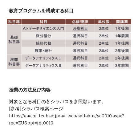
教育プログラムを構成する科⽬
授業の方法及び内容
対象となる科目の各シラバスを参照願います。
[参考]シラバス検索ページ
https://aaa.hi-tech.ac.jp/aa_web/syllabus/se0010.aspx?
me=EU&opi=mt0010